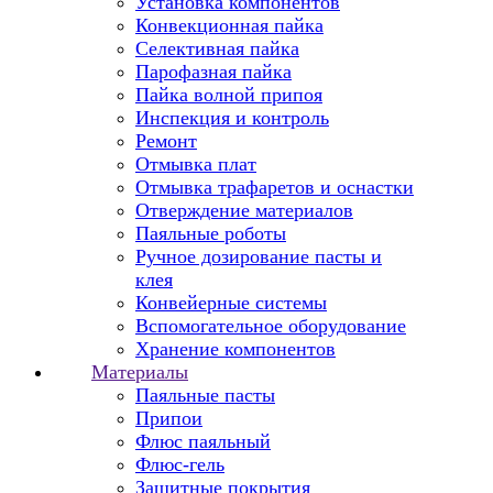
Установка компонентов
Конвекционная пайка
Селективная пайка
Парофазная пайка
Пайка волной припоя
Инспекция и контроль
Ремонт
Отмывка плат
Отмывка трафаретов и оснастки
Отверждение материалов
Паяльные роботы
Ручное дозирование пасты и
клея
Конвейерные системы
Вспомогательное оборудование
Хранение компонентов
Материалы
Паяльные пасты
Припои
Флюс паяльный
Флюс-гель
Защитные покрытия