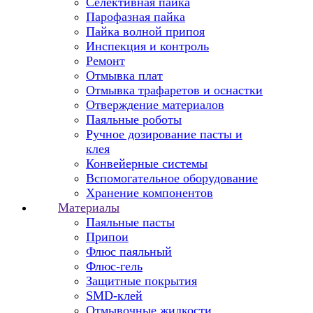
Селективная пайка
Парофазная пайка
Пайка волной припоя
Инспекция и контроль
Ремонт
Отмывка плат
Отмывка трафаретов и оснастки
Отверждение материалов
Паяльные роботы
Ручное дозирование пасты и
клея
Конвейерные системы
Вспомогательное оборудование
Хранение компонентов
Материалы
Паяльные пасты
Припои
Флюс паяльный
Флюс-гель
Защитные покрытия
SMD-клей
Отмывочные жидкости