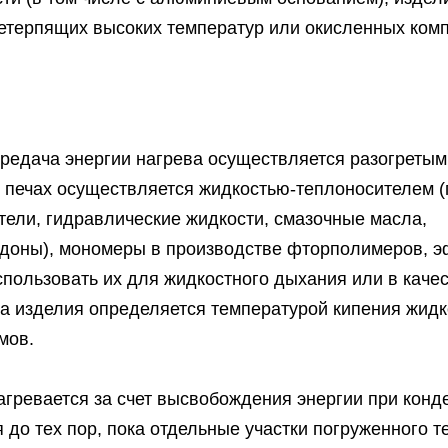
нетерпящих высоких температур или окисленных ком
передача энергии нагрева осуществляется разогреты
х печах осуществляется жидкостью-теплоносителем 
ели, гидравлические жидкости, смазочные масла,
адоны), мономеры в производстве фторполимеров, 
спользовать их для жидкостного дыхания или в каче
а изделия определяется температурой кипения жидк
мов.
гревается за счет высвобождения энергии при конд
 до тех пор, пока отдельные участки погруженного т