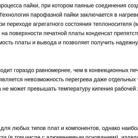
роцесса пайки, при котором паяные соединения соз
 Технология парофазной пайки заключается в нагрев
ри переходе агрегатного состояния теплоносителя (
 на поверхности печатной платы конденсат препятс
мость платы и вывода и позволяет получить надежну
одит гораздо равномернее, чем в конвекционных печ
 является невозможность перегрева даже отдельных 
а не может превышать температуру кипения рабочей 
для любых типов плат и компонентов, однако наибо
ти (в том числе с алюминиевым основанием), изде