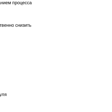
анием процесса
твенно снизить
уля