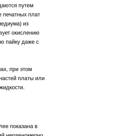
даются путем
е печатных плат
медиума) из
твует окислению
ю пайку даже с
ах, при этом
частей платы или
жидкости.
лее показана в
лий неравномерно