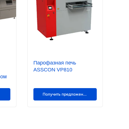
Парофазная печь
m
ASSCON VP810
мом
ие
Получить предложение