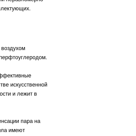
плектующих.
м воздухом
(перфтоуглеродом.
эффективные
стве искусственной
ости и лежит в
енсации пара на
ела имеют