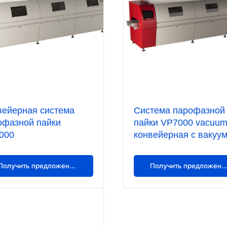
вейерная система
Система парофазной
офазной пайки
пайки VP7000 vacuu
000
конвейерная с вакуу
Получить предложение
Получить предложен