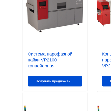
Система парофазной
Кон
пайки VP2100
пар
конвейерная
VP2
Получить предложение