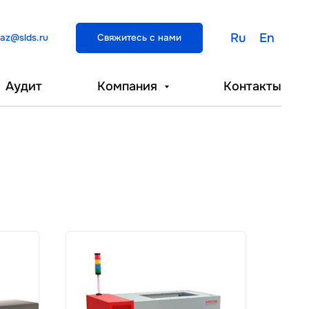
Ru
En
az@slds.ru
Свяжитесь с нами
Аудит
Компания
Контакты