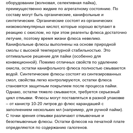
оборудовании (волновая, селективная пайка),
преимущественно жидкие по агрегатному состоянию. По
составу могут быть органические, канифольные и
синтетические. Органические состоят из органических
низкомолекулярных кислот, которые хорошо вступают в
реакцию с окислом, но при этом реагенты флюса достаточно
летучие, поэтому время жизни флюса невелико.
Канифольные флюсы выполнены на основе природной
смолы с высокой температурной стабильностью. Это
оптимальное решение для пайки (особенно для
конвекционной). Помимо отличных свойств по удалению
окисла, остатки канифольного флюса полностью смываются
водой. Синтетические флюсы состоят из синтезированных
смол, свойства легко контролируются, остатки флюса
становятся защитным покрытием после процесса пайки.
Однако, остатки тяжело смываются, требуется серьезный
цикл отмывки. Флюсы могут поставляться в разной упаковке
– от канистр 10-20 литров до флюс карандашей с
заполнением нескольких мл (например, для ручной пайки).
С точки зрения отмывки различают отмывочные и
безотмывочные флюсы. Остатки флюсов на печатной плате
определяются по содержанию галогенов.