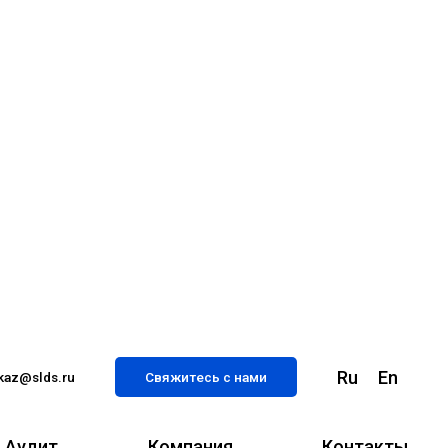
Ru
En
kaz@slds.ru
Свяжитесь с нами
Аудит
Компания
Контакты