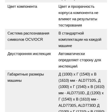
Цвет компонента
Цвет и прозрачность
корпуса компонента не
влияют на результаты
тестирования
Система распознавания
В стандартной
символов OCV/OCR
комплектации на каждой
машине
Двусторонняя инспекция
Автоматически
определяет сторону для
инспекции\
Габаритные размеры
Д (1000) х Г (1540) х В
машины
(1610) мм - ALD7710S, Д
(1000) х Г (1540) х В (1610)
мм - ALD7710D, Д (1200) х
Г (1540) х В (1610) мм -
ALD7730S, ALD7730D Д
(2100) х Г (1210) х В (1550)