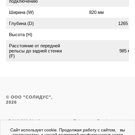
подключению
Ширина (W)
820 мм
Глубина (D)
1265 мм
Высота (H)
Расстояние от передней
рельсы до задней стенки
985 мм
(F)
© ООО "СОЛИДУС",
2026
+7 812 999-21-19
Telegram
Rutube
zakaz@slds.ru
Сайт использует cookie. Продолжая работу с сайтом, вы
соглашаетесь с нашей политикой конфиденциальности