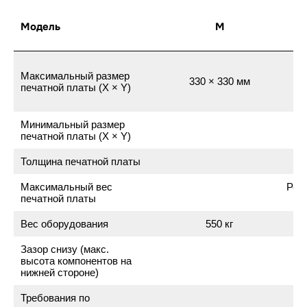
Модель
M
Максимальный размер
330 × 330 мм
печатной платы (X × Y)
Минимальный размер
печатной платы (X × Y)
Толщина печатной платы
Максимальный вес
Реме
печатной платы
Вес оборудования
550 кг
Зазор снизу (макс.
высота компонентов на
нижней стороне)
Требования по