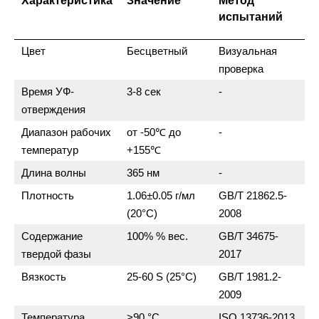
Характеристика
Значение
Метод
испытаний
Цвет
Бесцветный
Визуальная
проверка
Время УФ-
3-8 сек
-
отверждения
Диапазон рабочих
от -50℃ до
-
температур
+155℃
Длина волны
365 нм
-
Плотность
1.06±0.05 г/мл
GB/T 21862.5-
(20°C)
2008
Содержание
100% % вес.
GB/T 34675-
твердой фазы
2017
Вязкость
25-60 S (25°C)
GB/T 1981.2-
2009
Температура
>90 °C
ISO 13736-2013